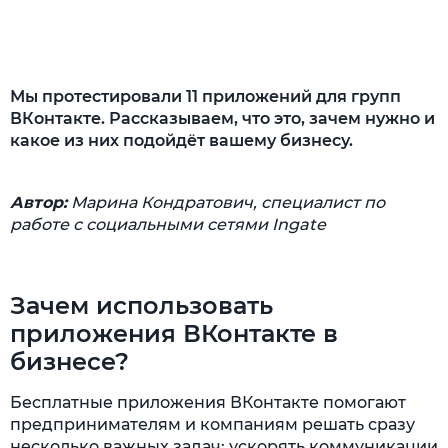
3. «Рассылки сообщений»
4. «Вакансии»
5. «Голосование»
Мы протестировали 11 приложений для групп
ВКонтакте. Рассказываем, что это, зачем нужно и
6. «Цитаты»
какое из них подойдёт вашему бизнесу.
7. «Тесты»
Автор:
8. «Анкеты»
Марина Кондратович, специалист по
работе с социальными сетями Ingate
9. Отзывы
10. Расписание мероприятий
Зачем использовать
11. inSearch App
приложения ВКонтакте в
Как настроить и запустить приложение:
бизнесе?
пошаговая инструкция
Бесплатные приложения ВКонтакте помогают
Как измерить эффективность подключенных
предпринимателям и компаниям решать сразу
приложений?
несколько важных задач: ускорять коммуникации