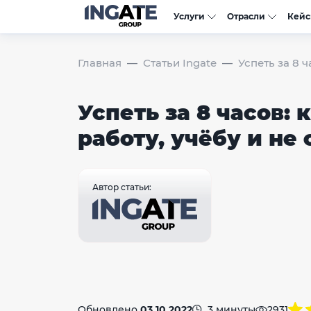
Услуги
Отрасли
Кей
Главная
Статьи Ingate
Успеть за 8 ч
Успеть за 8 часов: 
работу, учёбу и не 
Автор статьи:
Обновлено
03.10.2022
3 минуты
2931