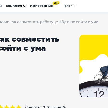
сы
Компания
Исследования
Блог
асов: как совместить работу, учёбу и не сойти с ума
как совместить
сойти с ума
(Рейтинг:
5
, Голосов:
5
)