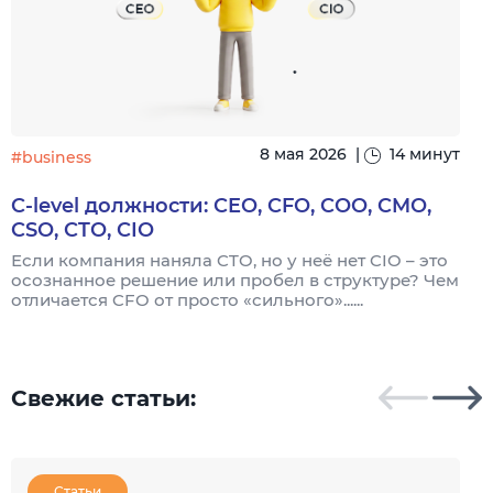
8 мая 2026
|
14 минут
#business
C-level должности: CEO, CFO, COO, CMO,
CSO, CTO, CIO
Если компания наняла CTO, но у неё нет CIO – это
осознанное решение или пробел в структуре? Чем
П
отличается CFO от просто «сильного»......
м
д
...
Свежие статьи:
Статьи