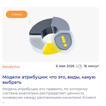
Статьи
6 мая 2026
|
16 минут
#analytics
#
Модели атрибуции: что это, виды, какую
выбрать
Модель атрибуции это правило, по которому
Я
система аналитики распределяет ценность
и
конверсии между рекламными каналами. Клиент
к
...