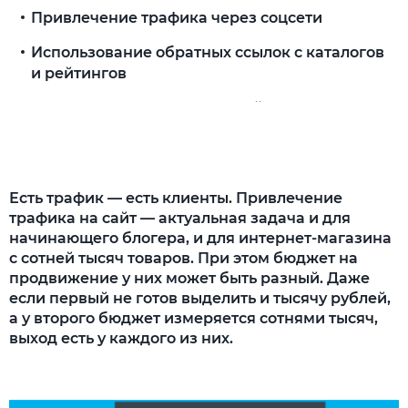
Привлечение трафика через соцсети
Использование обратных ссылок с каталогов
и рейтингов
«Яндекс Справочник» и «Мой Бизнес» от
Google
Комментарии в блогах и на форумах
Есть трафик — есть клиенты. Привлечение
Гостевые и экспертные публикации
трафика на сайт — актуальная задача и для
Платное привлечение трафика на сайт: пять
начинающего блогера, и для интернет-магазина
трендовых способов
с сотней тысяч товаров. При этом бюджет на
продвижение у них может быть разный. Даже
SEO для коммерческих проектов
если первый не готов выделить и тысячу рублей,
а у второго бюджет измеряется сотнями тысяч,
Results in advance для информационных
выход есть у каждого из них.
продуктов
Соцсети — источник трафика для
локального бизнеса