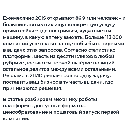
кабинет
Шаг 2. Проанализировать целевую
Ежемесячно 2GIS открывают 86,9 млн человек – и
аудиторию
большинство из них ищут конкретную услугу
прямо сейчас: где постричься, куда отвезти
Шаг 3. Определите цели и выберите
машину, в какую аптеку заехать. Больше 113 000
формат рекламы
компаний уже платят за то, чтобы быть первыми
в выдаче этих запросов. Согласно статистике
Шаг 4. Подготовить рекламные материалы
платформы, шесть из десяти кликов в любой
Как оценить эффективность рекламы в
рубрике достаются первой пятёрке позиций –
2ГИС?
остальное делится между всеми остальными.
Реклама в 2ГИС решает ровно одну задачу:
Анализ событий с карточкой компании
поставить ваш бизнес в ту часть выдачи, где
принимаются решения.
Анализ показов карточки в выдаче
В статье разбираем механику работы
Анализ поисковых запросов
платформы, доступные форматы,
ценообразование и пошаговый запуск первой
Анализ страницы компании
кампании.
Основные ошибки при запуске и анализе