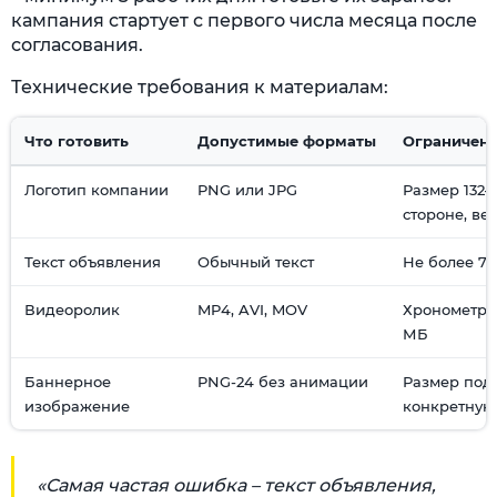
кампания стартует с первого числа месяца после
согласования.
Технические требования к материалам:
Что готовить
Допустимые форматы
Ограничен
Логотип компании
PNG или JPG
Размер 132–
стороне, ве
Текст объявления
Обычный текст
Не более 70
Видеоролик
MP4, AVI, MOV
Хронометраж
МБ
Баннерное
PNG-24 без анимации
Размер под
изображение
конкретную
«Самая частая ошибка – текст объявления,