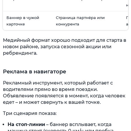
но
Баннер в чужой
Страница партнёра или
Пр
карточке
конкурента
ау
Медийный формат хорошо подходит для старта в
новом районе, запуска сезонной акции или
ребрендинга.
Реклама в навигаторе
Рекламный инструмент, который работает с
водителями прямо во время поездки.
Объявление появляется в момент, когда человек
едет – и может свернуть к вашей точке.
Три сценария показа:
На стоп-линии
– баннер всплывает, когда
машина стоит (скорость 0 км/ч или пробка