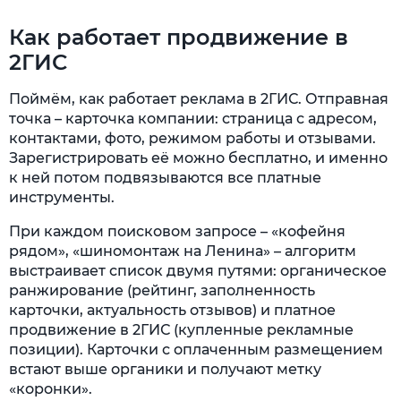
рекламы в 2ГИС
Как работает продвижение в
Продвижение и реклама на картах со
специалистами Ingate
2ГИС
Вопрос-ответ
Поймём, как работает реклама в 2ГИС. Отправная
точка – карточка компании: страница с адресом,
Как рассчитать стоимость размещения
контактами, фото, режимом работы и отзывами.
рекламы в 2ГИС?
Зарегистрировать её можно бесплатно, и именно
к ней потом подвязываются все платные
Какие требования к рекламе в 2ГИС для
инструменты.
разных типов бизнеса?
При каждом поисковом запросе – «кофейня
Какие метрики используются для оценки
рядом», «шиномонтаж на Ленина» – алгоритм
эффективности рекламы в 2ГИС?
выстраивает список двумя путями: органическое
ранжирование (рейтинг, заполненность
карточки, актуальность отзывов) и платное
продвижение в 2ГИС (купленные рекламные
позиции). Карточки с оплаченным размещением
встают выше органики и получают метку
«коронки».