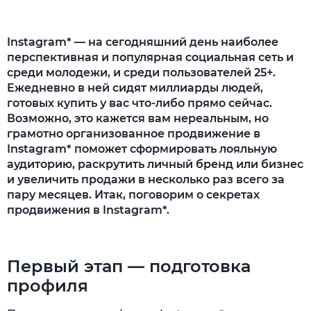
Второй этап — активное продвижение
Задействуйте все инструменты Instagram*
Instagram* — на сегодняшний день наиболее
перспективная и популярная социальная сеть и
Активно взаимодействуйте с аудиторией
среди молодежи, и среди пользователей 25+.
Таргетированная реклама
Ежедневно в ней сидят миллиарды людей,
готовых купить у вас что-либо прямо сейчас.
Работа с блогерами
Возможно, это кажется вам нереальным, но
грамотно организованное продвижение в
Взаимный пиар
Instagram* поможет сформировать лояльную
Третий этап — вовлечение аудитории
аудиторию, раскрутить личный бренд или бизнес
и увеличить продажи в несколько раз всего за
пару месяцев. Итак, поговорим о секретах
продвижения в Instagram*.
Первый этап — подготовка
профиля