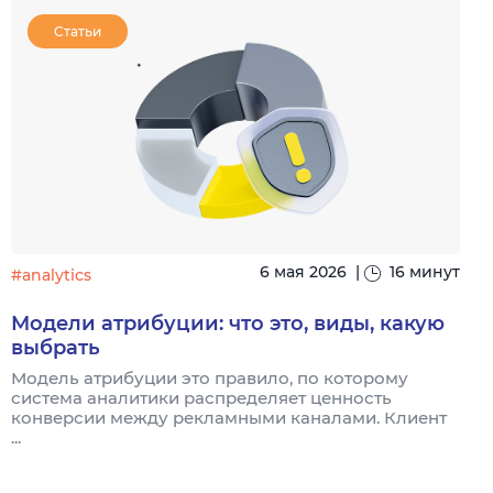
Статьи
6 мая 2026
|
16 минут
#analytics
#
Модели атрибуции: что это, виды, какую
выбрать
Модель атрибуции это правило, по которому
Я
система аналитики распределяет ценность
и
конверсии между рекламными каналами. Клиент
к
...