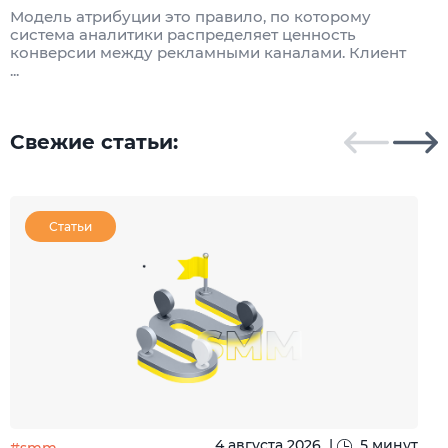
Модель атрибуции это правило, по которому
Я
система аналитики распределяет ценность
и
конверсии между рекламными каналами. Клиент
к
...
Свежие статьи:
Статьи
4 августа 2026
|
5 минут