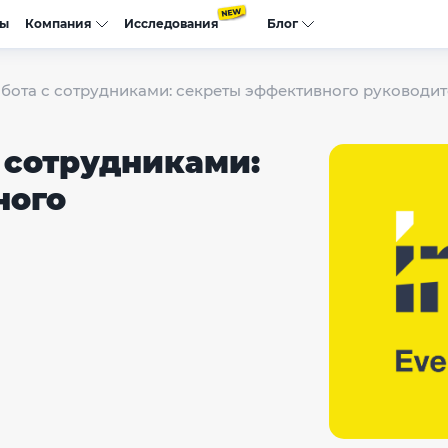
сы
Компания
Исследования
Блог
абота с сотрудниками: секреты эффективного руководи
 сотрудниками:
ного