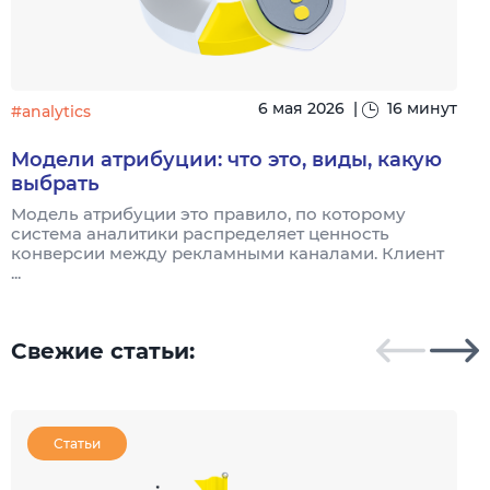
6 мая 2026
|
16 минут
#analytics
#
Модели атрибуции: что это, виды, какую
выбрать
Модель атрибуции это правило, по которому
Я
система аналитики распределяет ценность
и
конверсии между рекламными каналами. Клиент
к
...
Свежие статьи:
Статьи