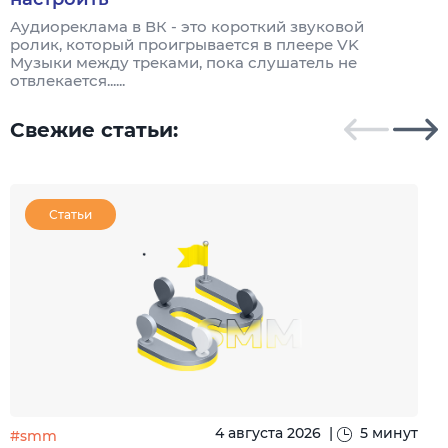
Аудиореклама в ВК - это короткий звуковой
А
ролик, который проигрывается в плеере VK
р
Музыки между треками, пока слушатель не
т
отвлекается......
Свежие статьи:
Статьи
4 августа 2026
|
5 минут
#smm