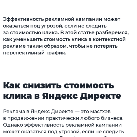
показов
Исключение нерелевантных запросов
Эффективность рекламной кампании может
оказаться под угрозой, если не следить
Анализ и тестирование объявлений
за стоимостью клика. В этой статье разберемся,
как уменьшить стоимость клика в контекстной
Использование минус-слов
рекламе таким образом, чтобы не потерять
Стратегия: как не переплачивать за показы
перспективный трафик.
Ремаркетинг: возвращаем ушедших
пользователей
Динамические объявления: автоматизация
Как снизить стоимость
для ленивых
клика в Яндекс Директе
A/B-тесты: находим идеальный вариант
Реклама в Яндекс Директе — это мастхэв
Аудит конкурентов: шпионим за другими
в продвижении практически любого бизнеса.
Когда пора подключать профессионалов?
Однако эффективность рекламной кампании
может оказаться под угрозой, если не следить
Чек-лист «как уменьшить CPC» для