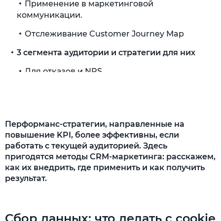
Применение в маркетинговой
коммуникации.
Отслеживание Customer Journey Map
3 сегмента аудитории и стратегии для них
Для отказов и NPS
Для активных клиентов
Для тех, кто еще не клиент
Перформанс-стратегии, направленные на
Как хранить данные: CRM и CDP
повышение KPI, более эффективны, если
работать с текущей аудиторией. Здесь
CRM
пригодятся методы CRM-маркетинга: расскажем,
CDP
как их внедрить, где применить и как получить
результат.
Дорожная карта CRM-маркетинга
Подведем итоги. Работа с CRM-
маркетингом поэтапно выглядит так:
Сбор данных: что делать с cookie