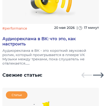
20 мая 2026
|
17 минут
#performance
#
Аудиореклама в ВК: что это, как
настроить
Аудиореклама в ВК - это короткий звуковой
А
ролик, который проигрывается в плеере VK
р
Музыки между треками, пока слушатель не
т
отвлекается......
Свежие статьи:
Статьи