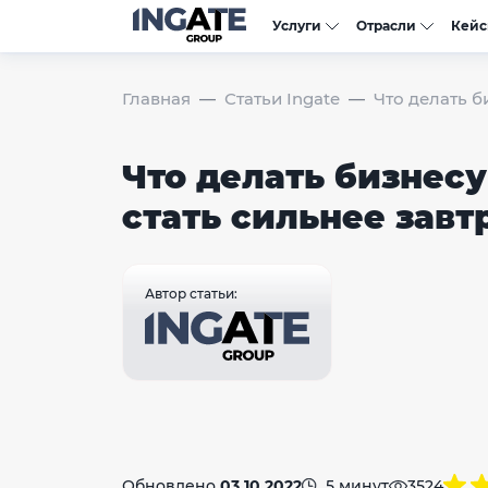
Услуги
Отрасли
Кей
Главная
Статьи Ingate
Что делать б
Что делать бизнесу
стать сильнее зав
Автор статьи:
Обновлено
03.10.2022
5 минут
3524