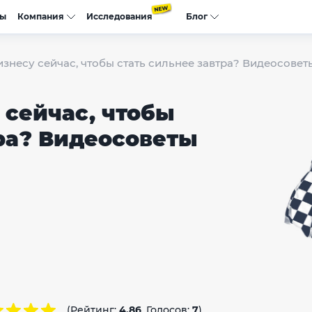
сы
Компания
Исследования
Блог
изнесу сейчас, чтобы стать сильнее завтра? Видеосовет
 сейчас, чтобы
тра? Видеосоветы
(Рейтинг:
4.86
, Голосов:
7
)