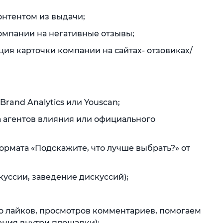
онтентом из выдачи;
мпании на негативные отзывы;
ия карточки компании на сайтах- отзовиках/
and Analytics или Youscan;
а агентов влияния или официального
рмата «Подскажите, что лучше выбрать?» от
куссии, заведение дискуссий);
во лайков, просмотров комментариев, помогаем
ния внутри площадки);