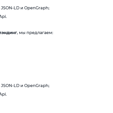
 JSON-LD и OpenGraph;
pi.
 лэндинг
, мы предлагаем:
 JSON-LD и OpenGraph;
pi.