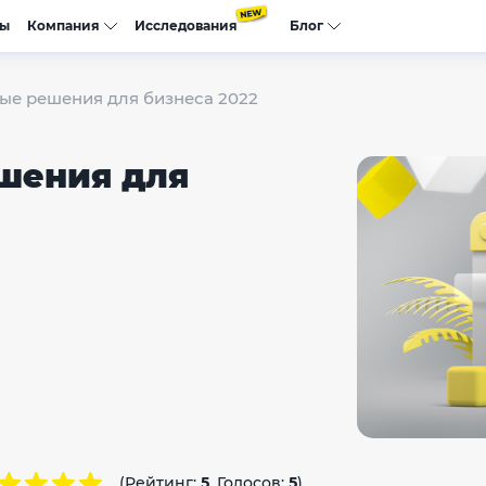
сы
Компания
Исследования
Блог
ые решения для бизнеса 2022
шения для
(Рейтинг:
5
, Голосов:
5
)