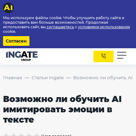
Мы используем файлы cookie. Чтобы улучшить работу сайта и
предоставить вам больше возможностей. Продолжая
использовать сайт, вы
соглашаетесь
с
условиями использования
cookie.
Согласен
Главная
Статьи Ingate
Возможно ли обучить AI 
Возможно ли обучить AI
имитировать эмоции в
тексте