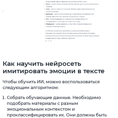
Как научить нейросеть
имитировать эмоции в тексте
Чтобы обучить ИИ, можно воспользоваться
следующим алгоритмом:
Собрать обучающие данные. Необходимо
подобрать материалы с разным
эмоциональным контекстом и
проклассифицировать их. Они должны быть