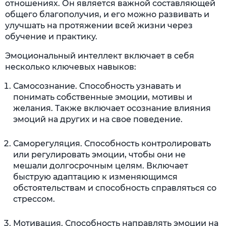
отношениях. Он является важной составляющей
общего благополучия, и его можно развивать и
улучшать на протяжении всей жизни через
обучение и практику.
Эмоциональный интеллект включает в себя
несколько ключевых навыков:
Самосознание. Способность узнавать и
понимать собственные эмоции, мотивы и
желания. Также включает осознание влияния
эмоций на других и на свое поведение.
Саморегуляция. Способность контролировать
или регулировать эмоции, чтобы они не
мешали долгосрочным целям. Включает
быструю адаптацию к изменяющимся
обстоятельствам и способность справляться со
стрессом.
Мотивация. Способность направлять эмоции на