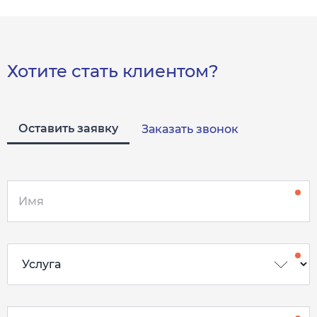
Хотите стать клиентом?
Оставить заявку
Заказать звонок