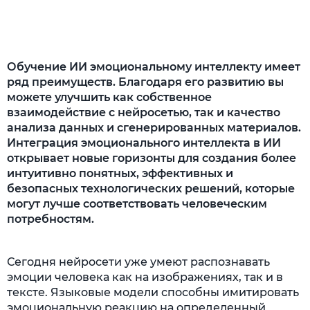
Обучение ИИ эмоциональному интеллекту имеет
ряд преимуществ. Благодаря его развитию вы
можете улучшить как собственное
взаимодействие с нейросетью, так и качество
анализа данных и сгенерированных материалов.
Интеграция эмоционального интеллекта в ИИ
открывает новые горизонты для создания более
интуитивно понятных, эффективных и
безопасных технологических решений, которые
могут лучше соответствовать человеческим
потребностям.
Сегодня нейросети уже умеют распознавать
эмоции человека как на изображениях, так и в
тексте. Языковые модели способны имитировать
эмоциональную реакцию на определенный