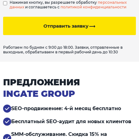
Нажимая кнопку, вы разрешаете обработку
персональных
данных
и соглашаетесь с
политикой конфиденциальности
Отправить заявку
Работаем по будням с 9:00 до 18:00. Заявки, отправленные в
выходные, обрабатываем в первый рабочий день до 10:30
ПРЕДЛОЖЕНИЯ
INGATE GROUP
SEO-продвижение: 4-й месяц бесплатно
Бесплатный SEO-аудит для новых клиентов
SMM-обслуживание. Скидка 15% на