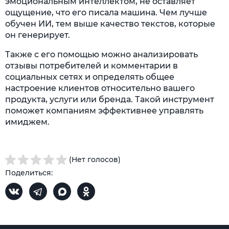
эмоциональным интеллектом, не оставляет
ощущение, что его писала машина. Чем лучше
обучен ИИ, тем выше качество текстов, которые
он генерирует.
Также с его помощью можно анализировать
отзывы потребителей и комментарии в
социальных сетях и определять общее
настроение клиентов относительно вашего
продукта, услуги или бренда. Такой инструмент
поможет компаниям эффективнее управлять
имиджем.
(Нет голосов)
Поделиться: