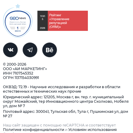
© 2000-2026
ООО «АИ МАРКЕТИНГ»
ИНН 7107545352
ОГРН 1137154030991
ОКВЭД: 72.19 - Научные исследования и разработки в области
естественных и технических наук прочие
Юридический адрес: 121205, Москва г, вн. тер. г. муниципальный
округ Можайский, тер Инновационного центра Сколково, Нобеля
ул, дом № 7
Почтовый адрес: 300041, Тульская обл, Тула г, Пушкинская ул, дом
№ 27
Наш сайт защищен с помощью reCAPTCHA и соответствует
Политике конфиденциальности
и
Условиям использования