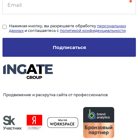
Нажимая кнопку, вы разрешаете обработку
персональных
данных
и соглашаетесь с
политикой конфиденциальности
Подписаться
Продвижение и раскрутка сайта от профессионалов