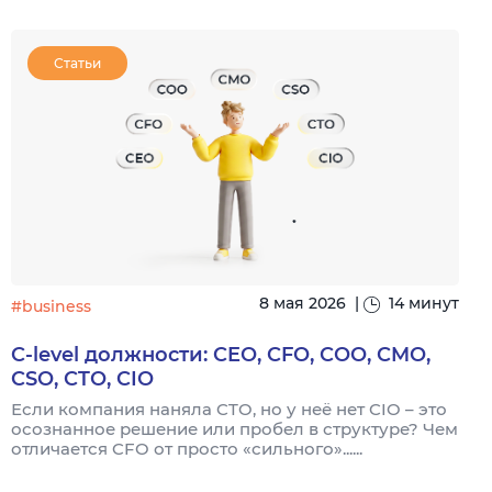
Статьи
8 мая 2026
|
14 минут
#business
C-level должности: CEO, CFO, COO, CMO,
CSO, CTO, CIO
Если компания наняла CTO, но у неё нет CIO – это
осознанное решение или пробел в структуре? Чем
П
отличается CFO от просто «сильного»......
м
д