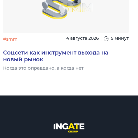
4 августа 2026
|
5 минут
#smm
Соцсети как инструмент выхода на
новый рынок
Когда это оправдано, а когда нет
Ч