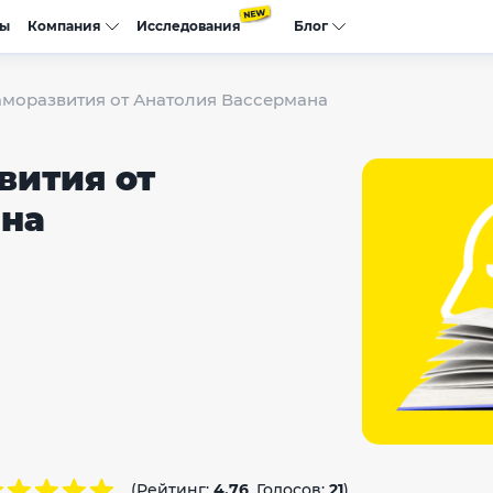
сы
Компания
Исследования
Блог
саморазвития от Анатолия Вассермана
вития от
ана
(Рейтинг:
4.76
, Голосов:
21
)