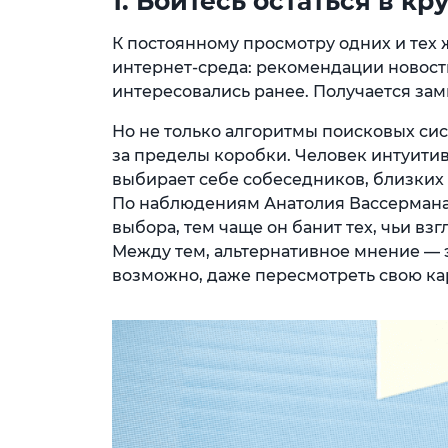
1. Бойтесь остаться в к
К постоянному просмотру одних и тех 
интернет-среда: рекомендации новостн
интересовались ранее. Получается зам
Но не только алгоритмы поисковых си
за пределы коробки. Человек интуитив
выбирает себе собеседников, близких 
По наблюдениям Анатолия Вассермана,
выбора, тем чаще он банит тех, чьи вз
Между тем, альтернативное мнение — э
возможно, даже пересмотреть свою ка