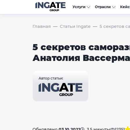
Услуги
Отрасли
Кей
Главная
Статьи Ingate
5 секретов 
5 секретов самораз
Анатолия Вассерм
Автор статьи:
Обновлено
03.10.2022
3,5 минуты
12351