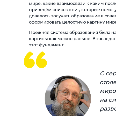
мире, какие взаимосвязи к каким посл
приведём список книг, которые помогу
довелось получать образование в сов
сформировать целостную картину мира
Прежняя система образования была на
картины как можно раньше. Впоследст
этот фундамент.
С се
стол
миро
на с
разв