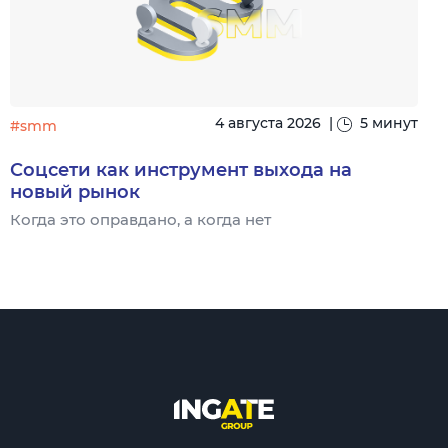
4 августа 2026
|
5 минут
#smm
Соцсети как инструмент выхода на
новый рынок
Когда это оправдано, а когда нет
Ч