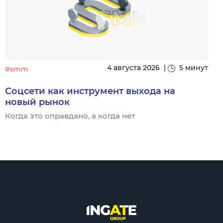
4 августа 2026
|
5 минут
#smm
Соцсети как инструмент выхода на
новый рынок
Когда это оправдано, а когда нет
Ч