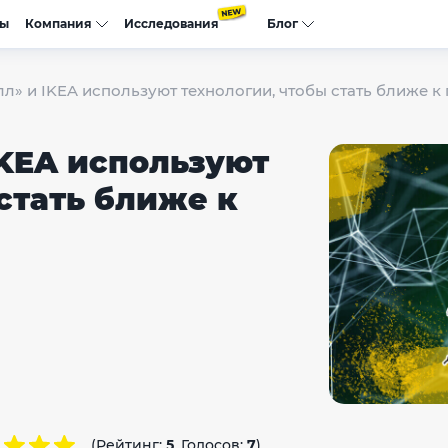
сы
Компания
Исследования
Блог
л» и IKEA используют технологии, чтобы стать ближе к
IKEA используют
стать ближе к
(Рейтинг:
5
, Голосов:
7
)