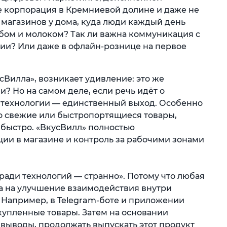
 не корпорация в Кремниевой долине и даже не
ь магазинов у дома, куда люди каждый день
ебом и молоком? Так ли важна коммуникация с
ии? Или даже в офлайн-рознице на первое
сВилла», возникает удивление: это же
? Но на самом деле, если речь идёт о
 технологии — единственный выход. Особенно
это свежие или быстропортящиеся товары,
 быстро. «ВкусВилл» полностью
ции в магазине и контроль за рабочими зонами
 ради технологий — странно». Потому что любая
а на улучшение взаимодействия внутри
 Например, в Telegram-боте и приложении
купленные товары. Затем на основании
 выводы, продолжать выпускать этот продукт