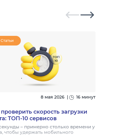
Статьи
Статьи
8 мая 2026
|
16 минут
#seo
 проверить скорость загрузки
Хлебные кро
та: ТОП-10 сервисов
зачем нужн
секунды – примерно столько времени у
Небольшая ст
а, чтобы удержать мобильного
«Главная → Ка