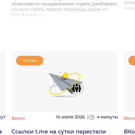
посе
поискового продвижения Ingate, разбирает,
зафи
почему сайты теряют переходы даже из
топ-3 и что с ...
Статьи
нут
14 июля 2026
|
4 минуты
#smm
#sm
а
Ссылки t.me на сутки перестали
ВКо