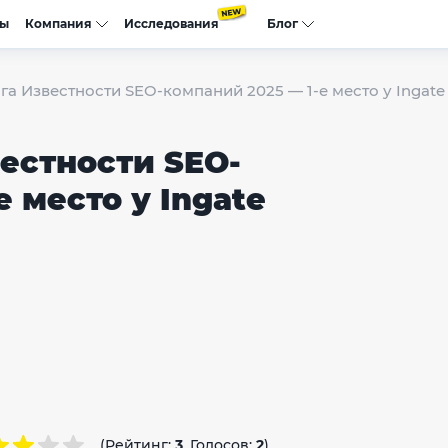
сы
Компания
Исследования
Блог
га Известности SEO-компаний 2025 — 1-е место у Ingate
естности SEO-
е место у Ingate
(Рейтинг:
3
, Голосов:
2
)