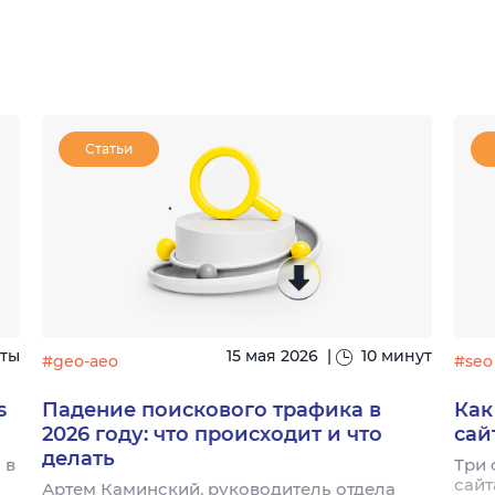
Статьи
уты
15 мая 2026
|
10 минут
#geo-aeo
#seo
s
Падение поискового трафика в
Как
2026 году: что происходит и что
сай
делать
 в
Три 
сайт
Артем Каминский, руководитель отдела