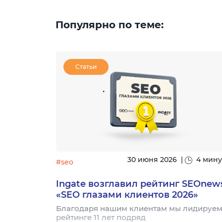
Популярно по теме:
Статьи
|
13 минут
30 июня 2026
|
4 мин
#seo
нера
Ingate возглавил рейтинг SEOnew
собы
«SEO глазами клиентов 2026»
мых
Благодаря нашим клиентам мы лидируем
луг:
рейтинге 11 лет подряд