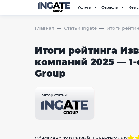
Услуги
Отрасли
Кей
Главная
Статьи Ingate
Итоги рейтин
Итоги рейтинга Изв
компаний 2025 — 1-
Group
Автор статьи:
Обновлено
27.01.2026
1 минута
3207