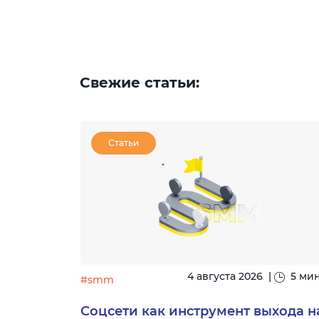
ио,
ю,......
Свежие статьи:
Статьи
|
15 минут
4 августа 2026
|
5 ми
#smm
узыке:
Соцсети как инструмент выхода н