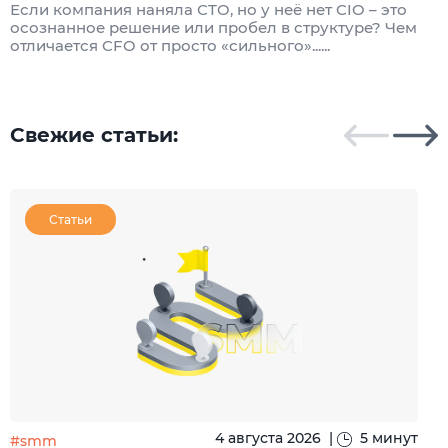
Если компания наняла CTO, но у неё нет CIO – это
осознанное решение или пробел в структуре? Чем
П
отличается CFO от просто «сильного»......
м
д
...
Свежие статьи:
Статьи
4 августа 2026
|
5 минут
#smm