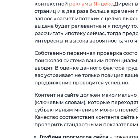
контекстной
рекламы Яндекс
.Директ 
страниц и в два раза больше времени п
запрос «расчет ипотеки» с целью выясн
выдача будет релевантна и я получу то,
рассчитать ипотеку сейчас, тогда пре
интересны и высока вероятность, что 
Собственно первичная проверка состоит
поисковая система вашим потенциальн
вводят. В оценке данного фактора тру
вас устраивает не только позиция ваше
продвижение проводится успешно.
Контент на сайте должен максимально
(ключевым словам), которые переходят 
субъективным мнением можно пренебре
Качество соответствия контента сайт
проверить стандартными показателями
Глубина просмотра сайта
– показате