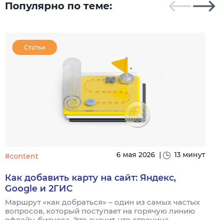
Популярно по теме:
Статьи
6 мая 2026
|
13 минут
#content
#
Как добавить карту на сайт: Яндекс,
Google и 2ГИС
Маршрут «как добраться» – один из самых частых
Н
вопросов, который поступает на горячую линию
п
офлайн-бизнеса. Это значит, что страница......