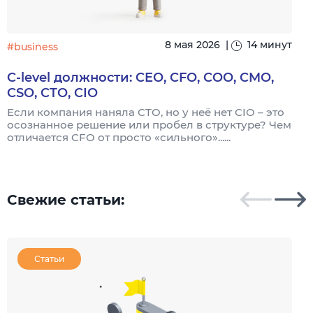
8 мая 2026
|
14 минут
#business
C-level должности: CEO, CFO, COO, CMO,
CSO, CTO, CIO
Если компания наняла CTO, но у неё нет CIO – это
осознанное решение или пробел в структуре? Чем
П
отличается CFO от просто «сильного»......
м
д
...
Свежие статьи:
Статьи