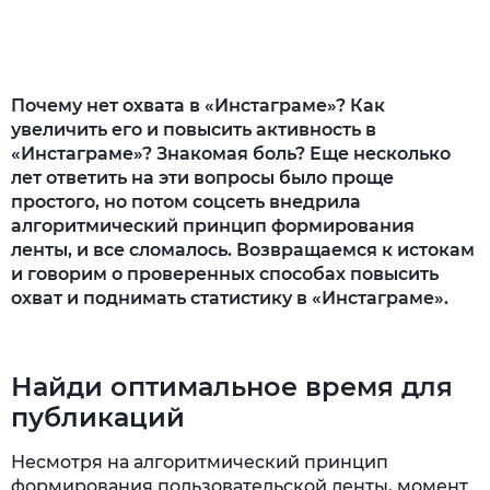
Используй рекламу
Публикуй без фанатизма
Почему нет охвата в «Инстаграме»? Как
Следуй трендам
увеличить его и повысить активность в
«Инстаграме»? Знакомая боль? Еще несколько
Автоматизируй
лет ответить на эти вопросы было проще
Слово за тобой
простого, но потом соцсеть внедрила
алгоритмический принцип формирования
ленты, и все сломалось. Возвращаемся к истокам
и говорим о проверенных способах повысить
охват и поднимать статистику в «Инстаграме».
Найди оптимальное время для
публикаций
Несмотря на алгоритмический принцип
формирования пользовательской ленты, момент