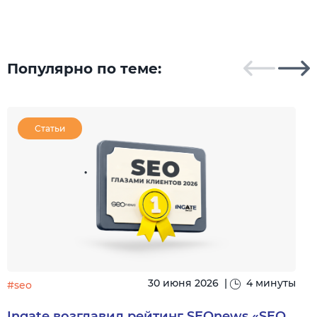
Популярно по теме:
Статьи
30 июня 2026
|
4 минуты
#seo
#
Ingate возглавил рейтинг SEOnews «SEO