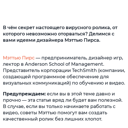
7. Показывайте лица (дружелюбные и не
очень)
8. Добавляйте субтитры (дублируйте важные
В чём секрет настоящего вирусного ролика, от
цитаты людей)
которого невозможно оторваться? Делимся с
вами идеями дизайнера Мэттью Пирса.
9. Добавляйте призывы к действию (а для
чего вы вообще это затеяли?)
Мэттью Пирс
— предприниматель, дизайнер игр,
10. Доводите всё до конца (чтобы сохранить
лектор в Anderson School of Management.
заинтересованность людей)
Представитель корпорации TechSmith (компании,
создающей программное обеспечение для
визуальных коммуникаций) по обучению и видео.
Предупреждаем:
если вы в этой теме давно и
прочно — эта статья вряд ли будет вам полезной.
В случае, если вы только начинаете работать с
видео, советы Мэттью помогут вам создать
качественный ролик без лишних хлопот.