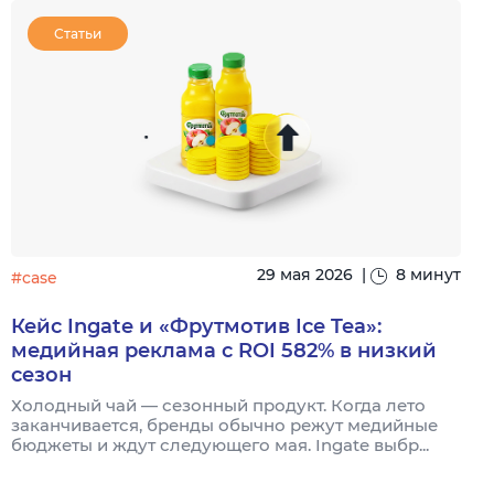
Статьи
29 мая 2026
|
8 минут
#case
#
Кейс Ingate и «Фрутмотив Ice Tea»:
Р
медийная реклама с ROI 582% в низкий
сезон
У
н
Холодный чай — сезонный продукт. Когда лето
заканчивается, бренды обычно режут медийные
бюджеты и ждут следующего мая. Ingate выбр...