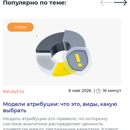
Популярно по теме:
Статьи
6 мая 2026
|
16 минут
#analytics
#
Модели атрибуции: что это, виды, какую
выбрать
Модель атрибуции это правило, по которому
Я
система аналитики распределяет ценность
и
конверсии между рекламными каналами. Клиент
к