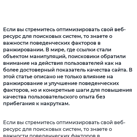
Оптимизация загрузки: быстро,
качественно, без замедлений
Навигация: ключевая роль для
Если вы стремитесь оптимизировать свой веб-
коммерческих сайтов
ресурс для поисковых систем, то знаете о
важности поведенческих факторов в
Улучшение юзабилити: когда каждый клик
ранжировании. В мире, где ссылки стали
– важный шаг
объектом манипуляций, поисковики обратили
Погружение в детали
внимание на действия пользователей как на
более достоверный показатель качества сайта. В
Коммерческие факторы: путь к доверию
этой статье описано не только влияние на
покупателя
ранжирование и улучшение поведенческих
факторов, но и конкретные шаги для повышения
Вовлечение пользователей (UGC):
качества пользовательского опыта без
освежите свой контент с мнением вашей
прибегания к накруткам.
аудитории
Работа с постоянной аудиторией: ключ к
Если вы стремитесь оптимизировать свой веб-
успешному развитию
ресурс для поисковых систем, то знаете о
важности поведенческих факторов в
Креатив: увлекательный контент для