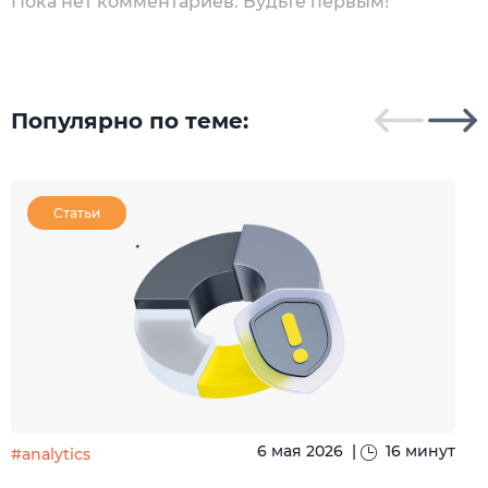
Пока нет комментариев. Будьте первым!
Популярно по теме:
Статьи
6 мая 2026
|
16 минут
#analytics
#