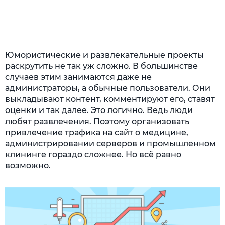
Работать с другими проектами
Использовать не только текст
Платное бесплатно
Юмористические и развлекательные проекты
Привлекать экспертов
раскрутить не так уж сложно. В большинстве
случаев этим занимаются даже не
Вызывать эмоции
администраторы, а обычные пользователи. Они
Эксперименты и кейсы
выкладывают контент, комментируют его, ставят
оценки и так далее. Это логично. Ведь люди
Лёгкое начинается со сложного
любят развлечения. Поэтому организовать
привлечение трафика на сайт о медицине,
администрировании серверов и промышленном
клининге гораздо сложнее. Но всё равно
возможно.