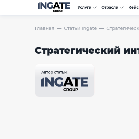
Услуги
Отрасли
Кей
Главная
Статьи Ingate
Стратегичес
Стратегический ин
Автор статьи: