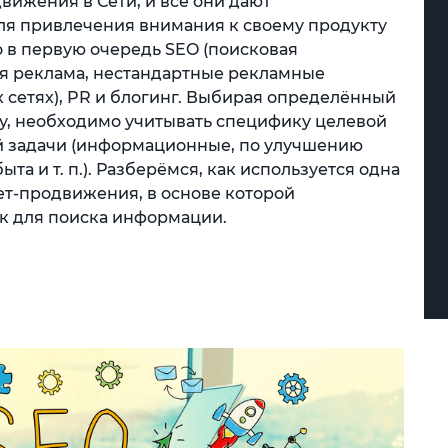
вижения в Сети, и все они дают
ля привлечения внимания к своему продукту
 Это в первую очередь SEO (поисковая
ая реклама, нестандартные рекламные
х сетях), PR и блогинг. Выбирая определённый
у, необходимо учитывать специфику целевой
й задачи (информационные, по улучшению
а и т. п.). Разберёмся, как используется одна
т-продвижения, в основе которой
к для поиска информации.