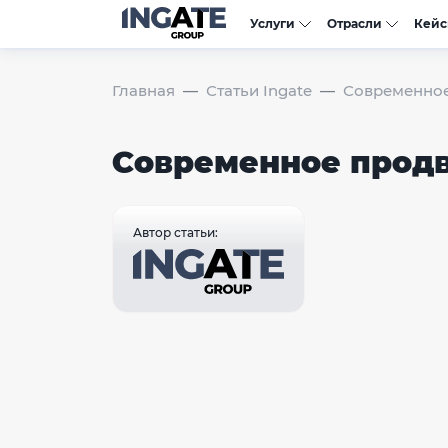
Услуги
Отрасли
Кей
Главная
Статьи Ingate
Современное
Современное прод
Автор статьи: