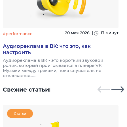
20 мая 2026
|
17 минут
#performance
#
Аудиореклама в ВК: что это, как
настроить
Аудиореклама в ВК - это короткий звуковой
А
ролик, который проигрывается в плеере VK
р
Музыки между треками, пока слушатель не
т
отвлекается......
Свежие статьи:
Статьи