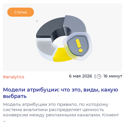
Статьи
6 мая 2026
|
16 минут
#analytics
#
Модели атрибуции: что это, виды, какую
выбрать
Модель атрибуции это правило, по которому
Я
система аналитики распределяет ценность
и
конверсии между рекламными каналами. Клиент
к
...