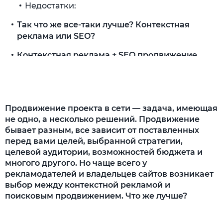
Недостатки:
Так что же все-таки лучше? Контекстная
реклама или SEO?
Контекстная реклама + SEO продвижение
сайтов = комплексный подход
Что дает поисковая оптимизация
контекстной рекламе?
Продвижение проекта в сети — задача, имеющая
Что дает контекстная реклама сайта
не одно, а несколько решений. Продвижение
поисковому продвижению?
бывает разным, все зависит от поставленных
перед вами целей, выбранной стратегии,
Коротко о главном
целевой аудитории, возможностей бюджета и
многого другого. Но чаще всего у
рекламодателей и владельцев сайтов возникает
выбор между контекстной рекламой и
поисковым продвижением. Что же лучше?