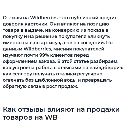
Функционал WB Partners
Настройка «Баллы за отзывы»
Отзывы на Wildberries – это публичный кредит
доверия карточки. Они влияют на позицию
Как работать с отзывами на Wildberries?
товара в выдаче, на конверсию из показа в
покупку и на решение покупателя кликнуть
Как отвечать на положительные отзывы?
именно на ваш артикул, а не на соседний. По
Как отвечать на отрицательные отзывы?
данным Wildberries, мнения покупателей
изучают почти 99% клиентов перед
Какие шаблоны ответов на отзывы
оформлением заказа. В этой статье разбираем,
существуют на Wildberries?
как устроена работа с отзывами на вайлдберриз:
как селлеру получать отклики регулярно,
Как работать с вопросами на Wildberries?
отвечать без шаблонной воды и превращать
обратную связь в рост продаж.
Как автоматизировать работу с отзывами на
Вайлдберриз?
Как анализировать эффективность отзывов
Как отзывы влияют на продажи
на Wildberries?
товаров на WB
Основные ошибки при работе с отзывами