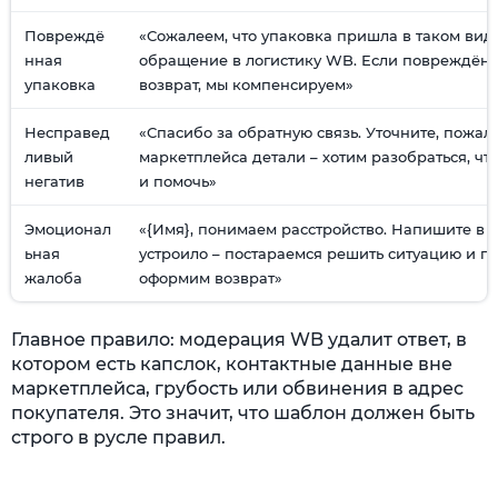
Повреждё
«Сожалеем, что упаковка пришла в таком вид
нная
обращение в логистику WB. Если повреждён 
упаковка
возврат, мы компенсируем»
Несправед
«Спасибо за обратную связь. Уточните, пожалу
ливый
маркетплейса детали – хотим разобраться, ч
негатив
и помочь»
Эмоционал
«{Имя}, понимаем расстройство. Напишите в ч
ьная
устроило – постараемся решить ситуацию и п
жалоба
оформим возврат»
Главное правило: модерация WB удалит ответ, в
котором есть капслок, контактные данные вне
маркетплейса, грубость или обвинения в адрес
покупателя. Это значит, что шаблон должен быть
строго в русле правил.