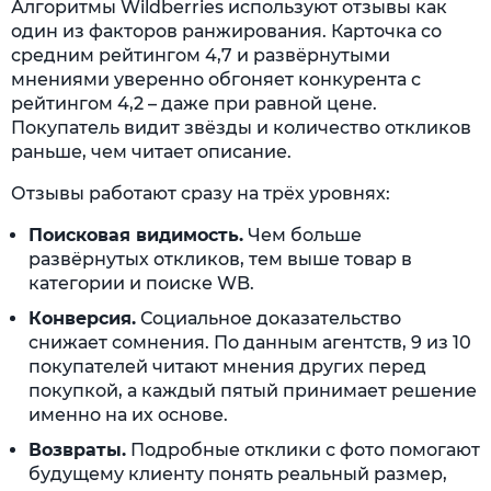
Алгоритмы Wildberries используют отзывы как
Чек-лист эффективной работы с отзывами
один из факторов ранжирования. Карточка со
на ВБ
средним рейтингом 4,7 и развёрнутыми
мнениями уверенно обгоняет конкурента с
Работа с отзывами на Wildberries с
рейтингом 4,2 – даже при равной цене.
экспертами Ingate
Покупатель видит звёзды и количество откликов
раньше, чем читает описание.
Вопрос-ответ
Отзывы работают сразу на трёх уровнях:
Можно ли покупать отзывы на Wildberries?
Поисковая видимость.
Чем больше
Как пожаловаться на некорректный отзыв?
развёрнутых откликов, тем выше товар в
Как удалить или скрыть отзыв на
категории и поиске WB.
Wildberries?
Конверсия.
Социальное доказательство
снижает сомнения. По данным агентств, 9 из 10
Как стимулировать покупателей оставлять
покупателей читают мнения других перед
отзывы?
покупкой, а каждый пятый принимает решение
Источники
именно на их основе.
Возвраты.
Подробные отклики с фото помогают
будущему клиенту понять реальный размер,