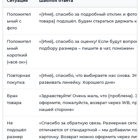
Ситуация
Шаблон ответа
Положител
«{Имя}, спасибо за подробный отклик и фото! 
ьный с
товара} подошёл. Будем стараться держать ка
фото
Положител
«{Имя}, спасибо за оценку! Если будут вопрос
ьный
подбору размера – пишите в чат, поможем»
короткий
(«всё ок»)
Повторная
«{Имя}, спасибо, что выбираете нас снова. Эт
покупка
развивать линейку. Хорошего дня»
Брак
«Здравствуйте! Очень жаль, что {проблема}. Э
товара
оформите, пожалуйста, возврат через WB, пр
нашей стороне»
Не
«Спасибо за обратную связь. Размерная сетка
подошёл
отличается от стандартной – мы добавили по
размер
карточку. Возврат можно оформить через лич