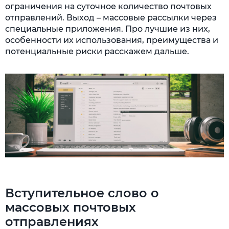
ограничения на суточное количество почтовых
Возможности приложения
отправлений. Выход – массовые рассылки через
специальные приложения. Про лучшие из них,
Advanced Direct Remailer (ADR)
особенности их использования, преимущества и
Send-Safe Enterprise
потенциальные риски расскажем дальше.
Распространение спама
Вступительное слово о
массовых почтовых
отправлениях