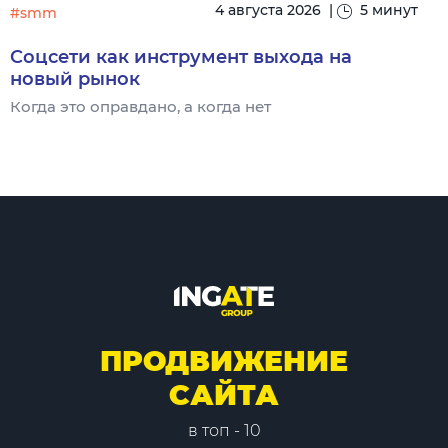
4 августа 2026
|
5 минут
#smm
Соцсети как инструмент выхода на
новый рынок
Когда это оправдано, а когда нет
Ч
ПРОДВИЖЕНИЕ
САЙТА
в топ - 10