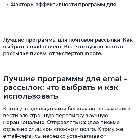
Факторы эффективности программ для
рассылки
Оказывается целенаправленное
воздействие
Лучшие программы для почтовой рассылки. Как
Создаётся клиентская база
выбрать email-клиент. Все, что нужно знать о
рассылке писем, от экспертов Ingate.
Отсеивается незаинтересованная
аудитория
Формируется статистика
Лучшие программы для email-
Обеспечивается оптимальное
рассылок: что выбрать и как
соотношение расходов и эффективности
использовать
Виды почтового софта
Когда у владельца сайта богатая адресная книга,
вести электронную переписку вручную
Популярные приложения для рассылки
нерационально. Отправлять каждое письмо
писем
отдельно слишком сложно и долго. К тому же
ePochta Mailer
email-сервисы нередко устанавливают