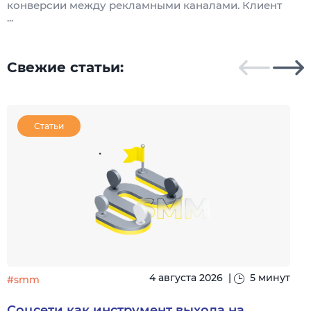
конверсии между рекламными каналами. Клиент
к
...
Свежие статьи:
Статьи
4 августа 2026
|
5 минут
#smm
Соцсети как инструмент выхода на