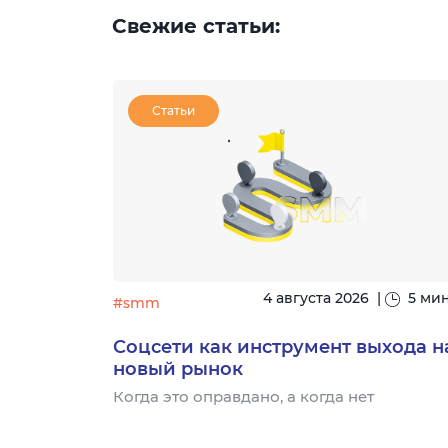
Свежие статьи:
Статьи
|
15 минут
4 августа 2026
|
5 ми
#smm
узыке:
Соцсети как инструмент выхода н
новый рынок
- это
Когда это оправдано, а когда нет
торый
для