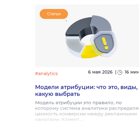
Статьи
|
8 минут
6 мая 2026
|
16 ми
#analytics
 BI
Модели атрибуции: что это, виды,
рибыли
какую выбрать
 траты и
Модель атрибуции это правило, по
движения,
которому система аналитики распределя
ективно
ценность конверсии между рекламными
каналами. Клиент ...