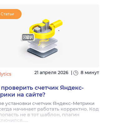
Статьи
Статьи
21 апреля 2026
|
8 минут
ytics
#analytics
 проверить счетчик Яндекс-
Что такое 
рики на сайте?
посетители
е установки счетчик Яндекс-Метрики
Три базовых 
сегда начинает работать корректно. Код
просмотры, ви
попасть не в тот шаблон, плагин
путают даже 
лючился......
ними принципи