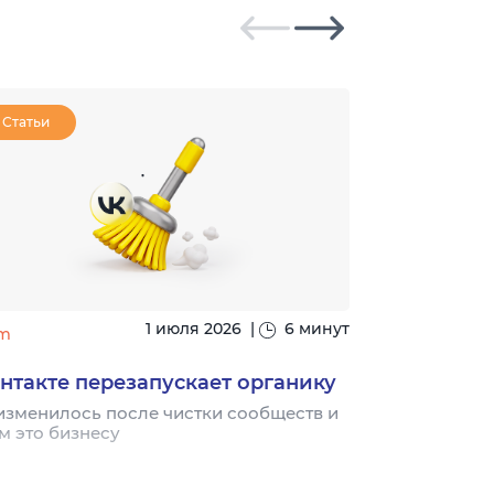
Статьи
Статьи
1 июля 2026
|
6 минут
m
#seo
нтакте перезапускает органику
Ingate воз
«SEO глаза
изменилось после чистки сообществ и
м это бизнесу
Благодаря на
рейтинге 11 л