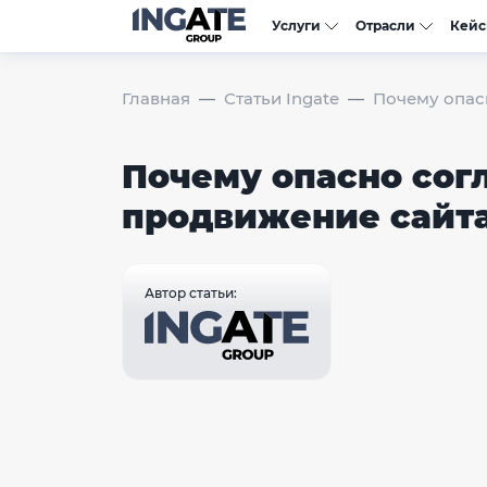
Услуги
Отрасли
Кей
Главная
Статьи Ingate
Почему опас
Почему опасно сог
продвижение сайта
Автор статьи: