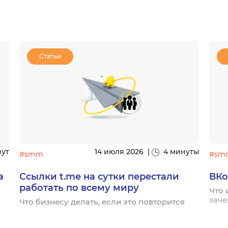
Статьи
нут
14 июля 2026
|
4 минуты
#smm
#sm
а
Ссылки t.me на сутки перестали
ВКо
работать по всему миру
Что 
заче
Что бизнесу делать, если это повторится