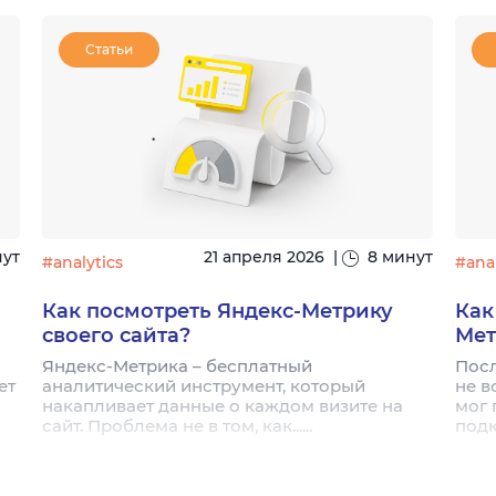
Статьи
нут
21 апреля 2026
|
8 минут
#analytics
#anal
Как посмотреть Яндекс-Метрику
Как
своего сайта?
Мет
Яндекс-Метрика – бесплатный
Посл
ет
аналитический инструмент, который
не в
накапливает данные о каждом визите на
мог 
сайт. Проблема не в том, как......
подк