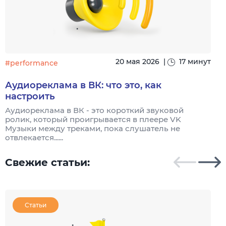
20 мая 2026
|
17 минут
#performance
#
Аудиореклама в ВК: что это, как
настроить
Аудиореклама в ВК - это короткий звуковой
А
ролик, который проигрывается в плеере VK
р
Музыки между треками, пока слушатель не
т
отвлекается......
Свежие статьи:
Статьи