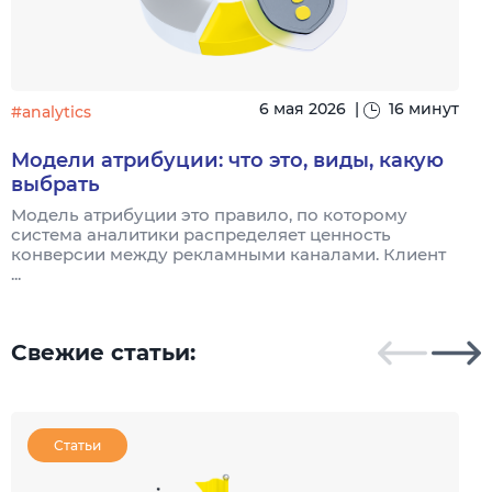
6 мая 2026
|
16 минут
#analytics
#
Модели атрибуции: что это, виды, какую
выбрать
Модель атрибуции это правило, по которому
Я
система аналитики распределяет ценность
и
конверсии между рекламными каналами. Клиент
к
...
Свежие статьи:
Статьи