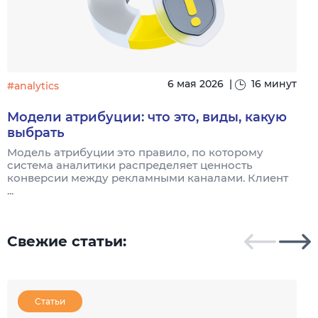
6 мая 2026
|
16 минут
#analytics
#
Модели атрибуции: что это, виды, какую
выбрать
Модель атрибуции это правило, по которому
Я
система аналитики распределяет ценность
и
конверсии между рекламными каналами. Клиент
к
...
Свежие статьи:
Статьи