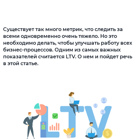
ARPU — Average Revenue Per User
ACV — annual contract value
Способы увеличения LTV
Существует так много метрик, что следить за
всеми одновременно очень тяжело. Но это
Почтовая рассылка
необходимо делать, чтобы улучшать работу всех
Дружба с клиентами
бизнес-процессов. Одним из самых важных
показателей считается LTV. О нем и пойдет речь
Удержание клиентов
в этой статье.
Дополнительные товары