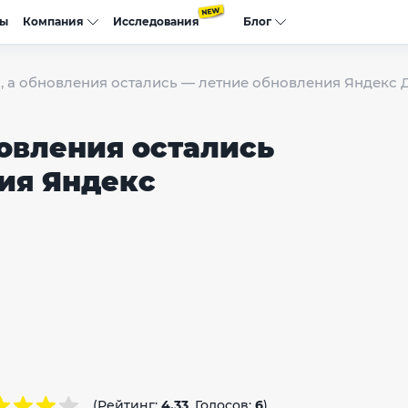
сы
Компания
Исследования
Блог
, а обновления остались — летние обновления Яндекс 
новления остались
ия Яндекс
(Рейтинг:
4.33
, Голосов:
6
)