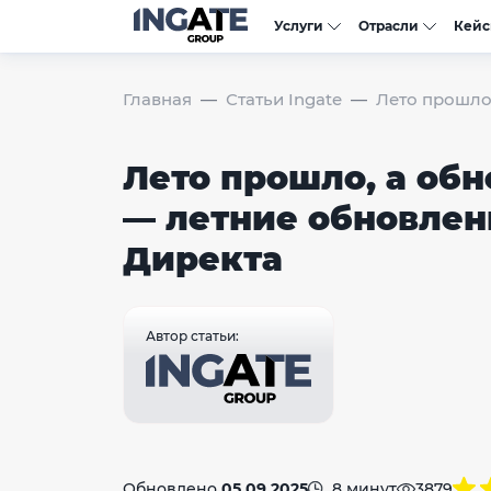
Услуги
Отрасли
Кей
Главная
Статьи Ingate
Лето прошло
Лето прошло, а об
— летние обновлен
Директа
Автор статьи:
Обновлено
05.09.2025
8 минут
3879