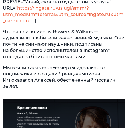
PREVIE="Узнай, сколько будет стоить услуга"
URL="
https://ingate.ru/uslugi/smm/?
utm_medium=referral&utm_source=ingate.ru&utm
_campaign=...
]
Что нашли: клиенты Bowers & Wilkins —
аудиофилы, любители качественной музыки. Они
почти не снимают наушники, подписаны
на большинство исполнителей в Instagram*
и следят за британскими чартами.
Мы взяли характерные черты идеального
подписчика и создали бренд-чемпиона.
Им оказался Алексей, обеспеченный москвич
36 лет.