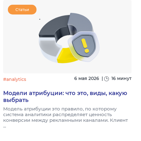
Статьи
6 мая 2026
|
16 минут
#analytics
#
Модели атрибуции: что это, виды, какую
выбрать
Модель атрибуции это правило, по которому
Я
система аналитики распределяет ценность
и
конверсии между рекламными каналами. Клиент
к
...