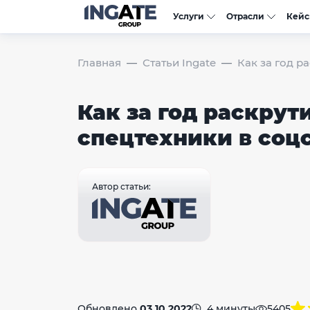
Услуги
Отрасли
Кей
Главная
Статьи Ingate
Как за год р
Как за год раскрут
спецтехники в соц
Автор статьи:
Обновлено
03.10.2022
4 минуты
5405