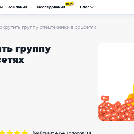
сы
Компания
Исследования
Блог
аскрутить группу спецтехники в соцсетях
ить группу
сетях
(Рейтинг:
4.64
, Голосов:
11
)